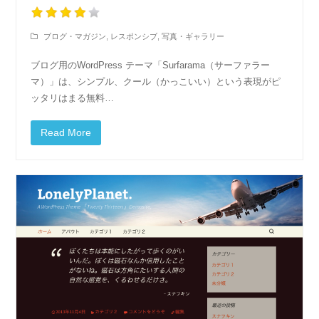
ブログ・マガジン
,
レスポンシブ
,
写真・ギャラリー
ブログ用のWordPress テーマ「Surfarama（サーファラー
マ）」は、シンプル、クール（かっこいい）という表現がピ
ッタリはまる無料…
Read More