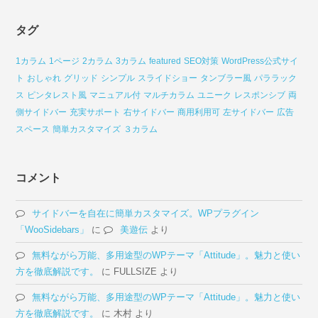
タグ
1カラム
1ページ
2カラム
3カラム
featured
SEO対策
WordPress公式サイ
ト
おしゃれ
グリッド
シンプル
スライドショー
タンブラー風
パララック
ス
ピンタレスト風
マニュアル付
マルチカラム
ユニーク
レスポンシブ
両
側サイドバー
充実サポート
右サイドバー
商用利用可
左サイドバー
広告
スペース
簡単カスタマイズ
３カラム
コメント
サイドバーを自在に簡単カスタマイズ。WPプラグイン
「WooSidebars」
に
美遊伝
より
無料ながら万能、多用途型のWPテーマ「Attitude」。魅力と使い
方を徹底解説です。
に
FULLSIZE
より
無料ながら万能、多用途型のWPテーマ「Attitude」。魅力と使い
方を徹底解説です。
に
木村
より